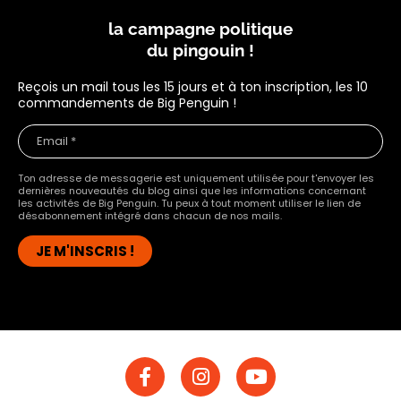
la campagne politique
du pingouin !
Reçois un mail tous les 15 jours et à ton inscription, les 10
commandements de Big Penguin !
Ton adresse de messagerie est uniquement utilisée pour t'envoyer les
dernières nouveautés du blog ainsi que les informations concernant
les activités de Big Penguin. Tu peux à tout moment utiliser le lien de
désabonnement intégré dans chacun de nos mails.
F
I
Y
a
n
o
c
s
u