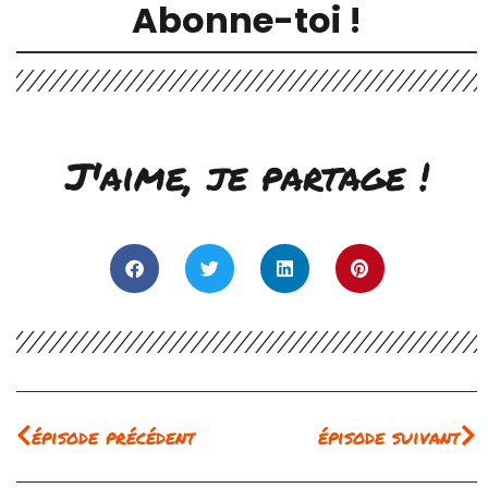
Abonne-toi !
J'aime, je partage !
Précédent
Su
épisode précédent
épisode suivant