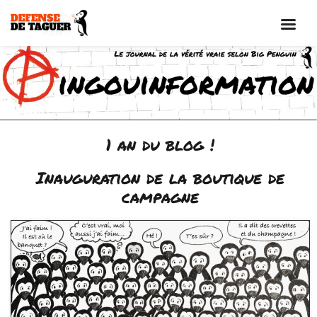
Aller
au
contenu
1 an du blog !
Inauguration de la boutique de
campagne