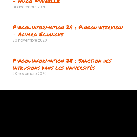
– Hugo Mairelle
14 décembre 2020
Pingouinformation 29 : Pingouinterview
– Alvaro Echanove
30 novembre 2020
Pingouinformation 28 : Sanction des
intrusions dans les universités
23 novembre 2020