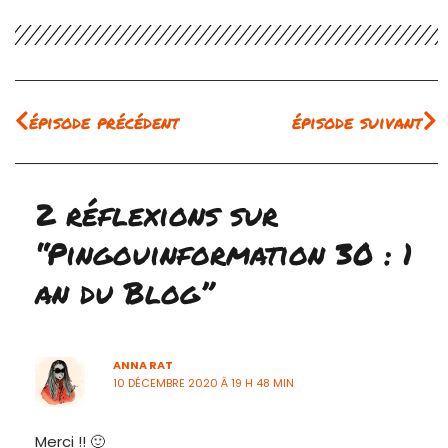
Précédent
Su
épisode précédent
épisode suivant
2 réflexions sur
“Pingouinformation 30 : 1
an du Blog”
ANNA RAT
10 DÉCEMBRE 2020 À 19 H 48 MIN
Merci !! 🙂