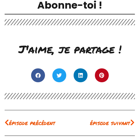
Abonne-toi !
J'aime, je partage !
Précédent
Su
épisode précédent
épisode suivant