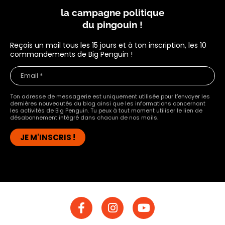
la campagne politique
du pingouin !
Reçois un mail tous les 15 jours et à ton inscription, les 10
commandements de Big Penguin !
Ton adresse de messagerie est uniquement utilisée pour t'envoyer les
dernières nouveautés du blog ainsi que les informations concernant
les activités de Big Penguin. Tu peux à tout moment utiliser le lien de
désabonnement intégré dans chacun de nos mails.
F
I
Y
a
n
o
c
s
u
e
t
t