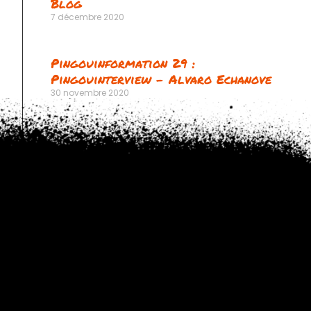
Blog
7 décembre 2020
Pingouinformation 29 :
Pingouinterview – Alvaro Echanove
30 novembre 2020