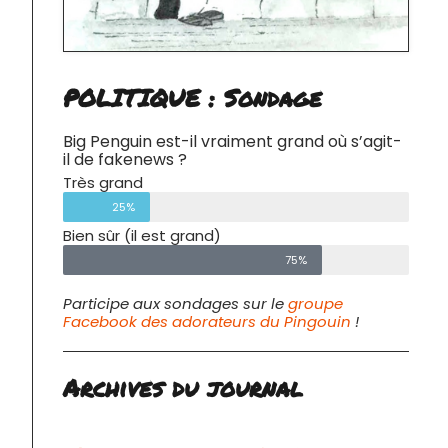
POLITIQUE : Sondage
Big Penguin est-il vraiment grand où s’agit-
il de fakenews ?
Très grand
25%
Bien sûr (il est grand)
75%
Participe aux sondages sur le
groupe
Facebook des adorateurs du Pingouin
!
Archives du journal