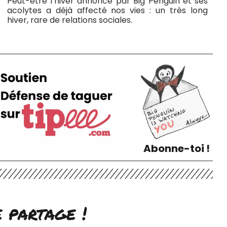
Peut-être l’hiver annoncé par Big Penguin et ses
acolytes a déjà affecté nos vies : un très long
hiver, rare de relations sociales.
Abonne-toi !
e partage !