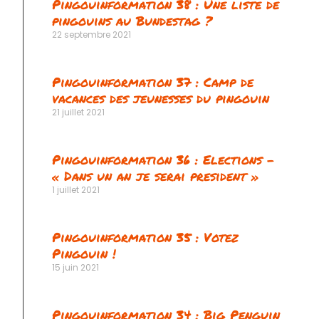
Pingouinformation 38 : Une liste de
pingouins au Bundestag ?
22 septembre 2021
Pingouinformation 37 : Camp de
vacances des jeunesses du pingouin
vant
21 juillet 2021
Pingouinformation 36 : Elections –
« Dans un an je serai president »
1 juillet 2021
Pingouinformation 35 : Votez
Pingouin !
15 juin 2021
Pingouinformation 34 : Big Penguin