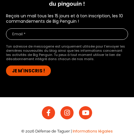
du pingouin !
Reçois un mail tous les 15 jours et à ton inscription, les 10
commandements de Big Penguin !
Ton adresse de messagerie est uniquement utilisée pour t'envoyer les
dernières nouveautés du blog ainsi que les informations concernant
les activités de Big Penguin. Tu peux à tout moment utiliser le lien de
désabonnement intégré dans chacun de nos mails.
F
I
Y
a
n
o
c
s
u
e
t
t
b
a
u
Informations légales
©
2026
Défense de Taguer
|