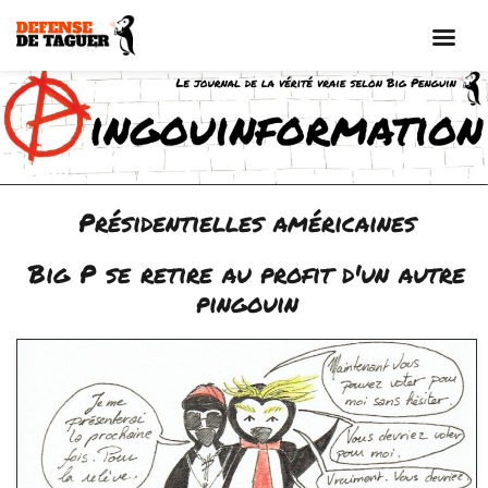
Aller
au
contenu
Présidentielles américaines
Big P se retire au profit d'un autre
pingouin