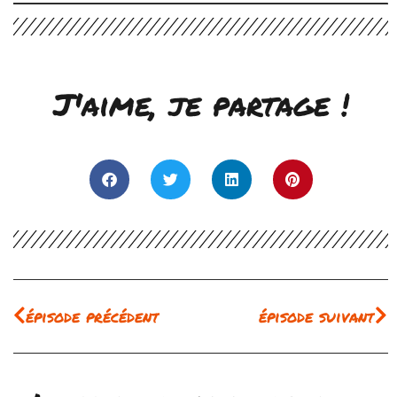
J'aime, je partage !
Précédent
Su
épisode précédent
épisode suivant