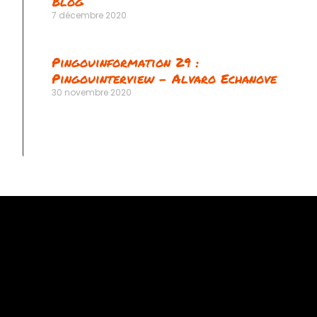
Blog
7 décembre 2020
Pingouinformation 29 :
Pingouinterview – Alvaro Echanove
30 novembre 2020