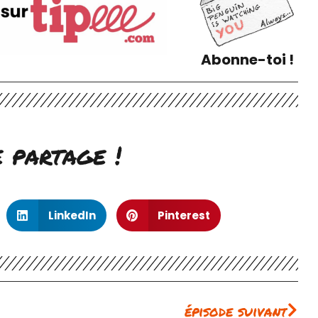
Abonne-toi !
e partage !
LinkedIn
Pinterest
Sui
épisode suivant