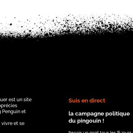
uer est un site
Suis en direct
apprécies
g Penguin et
la campagne politique
du pingouin !
 vivre et se
Reçois un mail tous les 15 jour