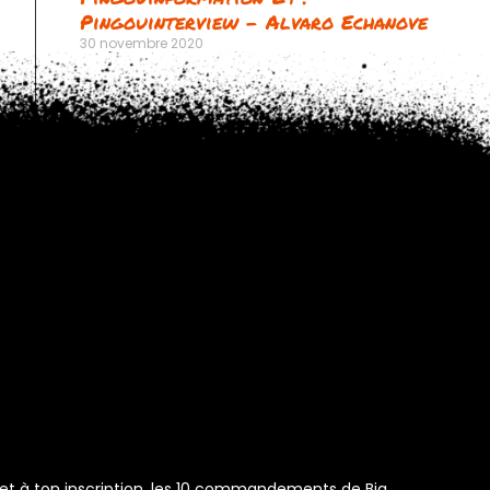
Pingouinterview – Alvaro Echanove
30 novembre 2020
s et à ton inscription, les 10 commandements de Big