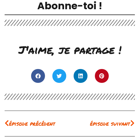
Abonne-toi !
J'aime, je partage !
Précédent
Su
épisode précédent
épisode suivant