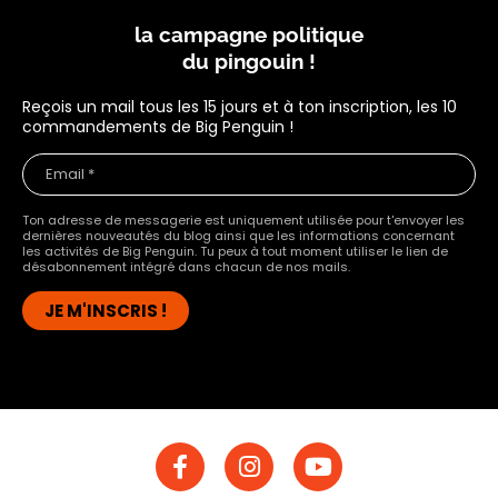
la campagne politique
du pingouin !
Reçois un mail tous les 15 jours et à ton inscription, les 10
commandements de Big Penguin !
Ton adresse de messagerie est uniquement utilisée pour t'envoyer les
dernières nouveautés du blog ainsi que les informations concernant
les activités de Big Penguin. Tu peux à tout moment utiliser le lien de
désabonnement intégré dans chacun de nos mails.
F
I
Y
a
n
o
c
s
u