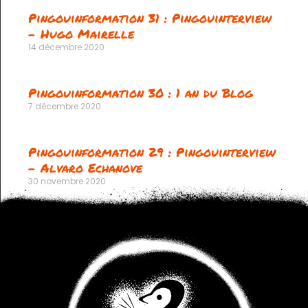
Pingouinformation 31 : Pingouinterview
– Hugo Mairelle
14 décembre 2020
Pingouinformation 30 : 1 an du Blog
7 décembre 2020
Pingouinformation 29 : Pingouinterview
– Alvaro Echanove
30 novembre 2020