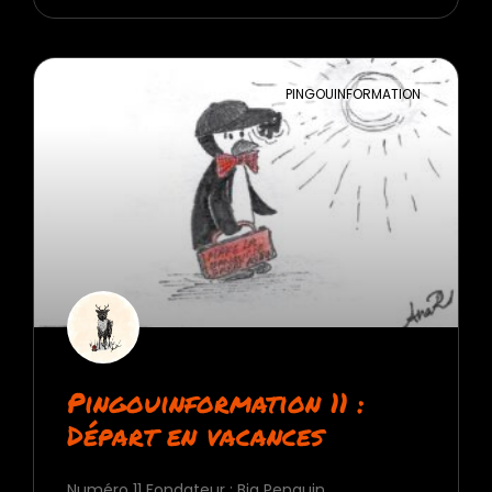
PINGOUINFORMATION
Pingouinformation 11 :
Départ en vacances
Numéro 11 Fondateur : Big Penguin